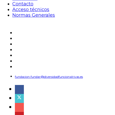
Contacto
Acceso técnicos
Normas Generales
Aviso Legal
Política de privacidad
Política de cookies
Mapa Web
Contacto
Acceso técnicos
Normas Generales
fundacion.fundar@diversidadfuncionalrivas.es